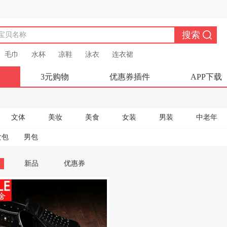
毛巾
水杯
凉鞋
泳衣
连衣裙
3元购物
优惠券插件
APP下载
文体
美妆
美食
女装
男装
中老年
女包
男包
新品
优惠券