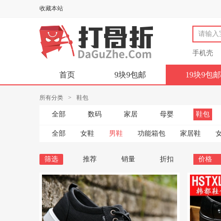
收藏本站
手机壳
首页
9块9包邮
19块9包邮
所有分类
>
鞋包
全部
数码
家居
母婴
鞋包
全部
女鞋
男鞋
功能箱包
家居鞋
筛选
推荐
销量
折扣
价格