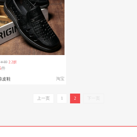
￥89
2.2折
5
件
淘宝
凉皮鞋
上一页
1
2
下一页