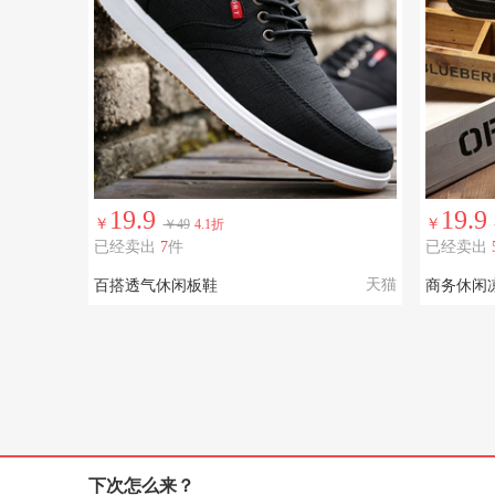
19.9
19.9
￥
￥
￥49
4.1折
已经卖出
7
件
已经卖出
天猫
百搭透气休闲板鞋
商务休闲
下次怎么来？