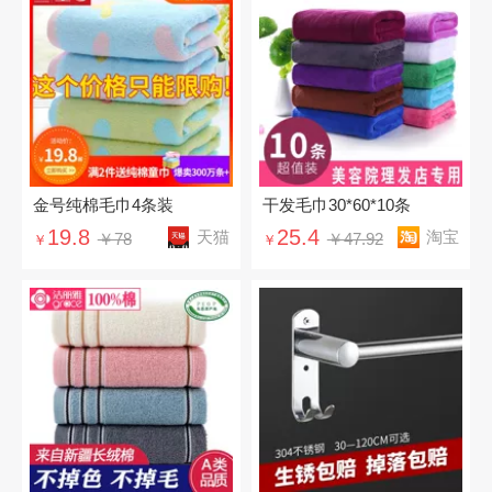
金号纯棉毛巾4条装
干发毛巾30*60*10条
19.8
25.4
天猫
淘宝
￥78
￥47.92
￥
￥