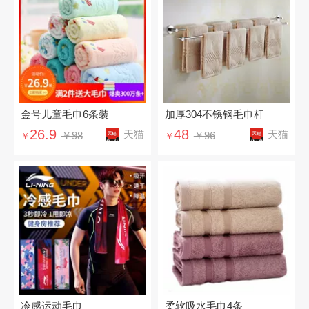
金号儿童毛巾6条装
加厚304不锈钢毛巾杆
26.9
48
天猫
天猫
￥98
￥96
￥
￥
冷感运动毛巾
柔软吸水毛巾4条