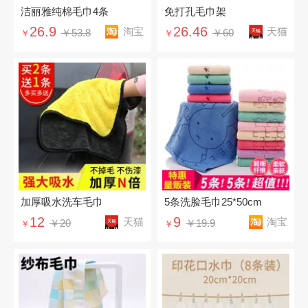
洁丽雅纯棉毛巾4条
免打孔毛巾架
26.9
26.46
淘宝
天猫
￥53.8
￥60
￥
￥
加厚吸水洗车毛巾
5条洗脸毛巾25*50cm
12
9
天猫
淘宝
￥20
￥19.9
￥
￥