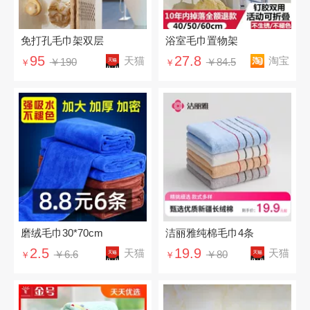
免打孔毛巾架双层
浴室毛巾置物架
95
27.8
天猫
淘宝
￥190
￥84.5
￥
￥
磨绒毛巾30*70cm
洁丽雅纯棉毛巾4条
2.5
19.9
天猫
天猫
￥6.6
￥80
￥
￥