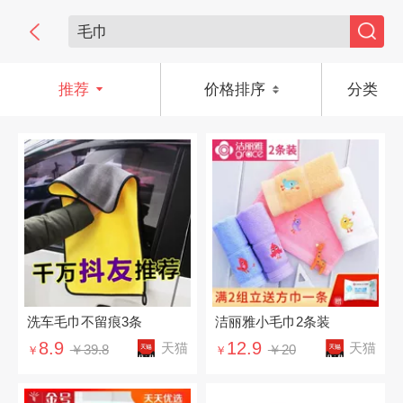
推荐
价格排序
分类
洗车毛巾不留痕3条
洁丽雅小毛巾2条装
8.9
12.9
天猫
天猫
￥39.8
￥20
￥
￥