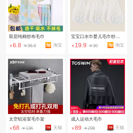
双层纯棉纱布毛巾
宝宝口水巾婴儿毛巾纱布新生儿洗脸
6.8
19.9
淘宝
淘宝
￥36.8
￥30
￥
￥
太空铝浴室毛巾架
成人运动大毛巾
68
89
天猫
天猫
￥136
￥298
￥
￥