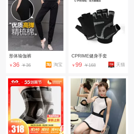
形体瑜伽裤
CPRIME健身手套
36
99
淘宝
天猫
￥36
￥168
￥
￥