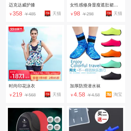
迈克达威护膝
女性感修身显瘦遮肚裙式连体温泉泳装
358
98
天猫
天猫
￥485
￥298
￥
￥
时尚印花泳衣
加厚防滑潜水袜
219
4.58
天猫
淘宝
￥568
￥4.58
￥
￥