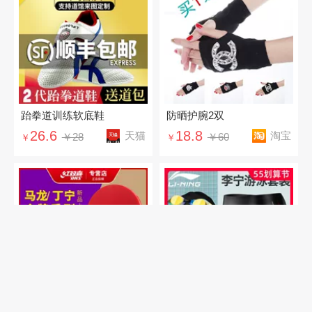
跆拳道训练软底鞋
防晒护腕2双
26.6
18.8
天猫
淘宝
￥28
￥60
￥
￥
红双喜乒乓球拍
男士游泳6件套装