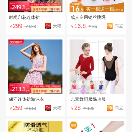
时尚印花连体裙
成人专用钢丝跳绳
299
16.8
天猫
淘宝
￥598
￥36
￥
￥
保守连体裙游泳衣
儿童舞蹈服练功服
259
28
天猫
淘宝
￥518
￥128
￥
￥