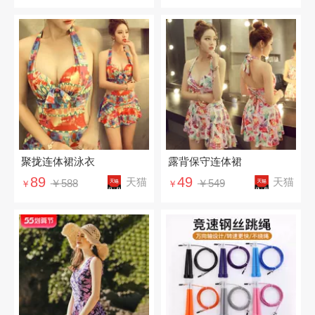
聚拢连体裙泳衣
露背保守连体裙
89
49
天猫
天猫
￥588
￥549
￥
￥