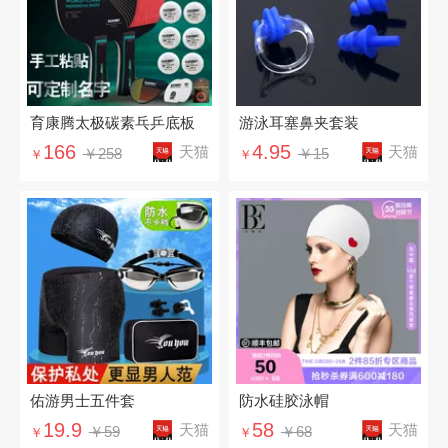
育康腾太极碳素乓乒底板
游泳耳塞鼻夹套装
166
4.95
天猫
天猫
￥258
￥15
￥
￥
佑游男士五件套
防水硅胶泳帽
19.9
58
天猫
天猫
￥59
￥68
￥
￥