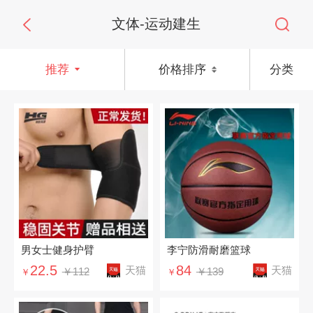
文体-运动建生
推荐
价格排序
分类
男女士健身护臂
李宁防滑耐磨篮球
22.5
84
天猫
天猫
￥112
￥139
￥
￥