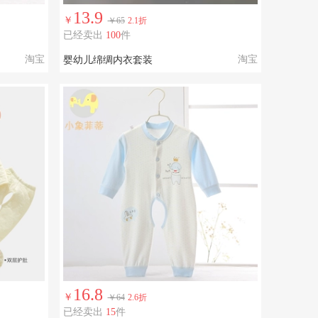
13.9
￥
￥65
2.1折
已经卖出
100
件
淘宝
淘宝
婴幼儿绵绸内衣套装
16.8
￥
￥64
2.6折
已经卖出
15
件