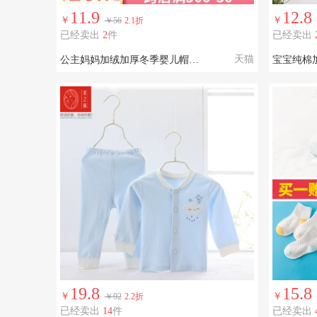
11.9
12.8
￥
￥
￥56
2.1折
已经卖出
2
件
已经卖出
天猫
公主妈妈加绒加厚冬季婴儿帽护耳帽
宝宝纯棉
19.8
15.8
￥
￥
￥92
2.2折
已经卖出
14
件
已经卖出