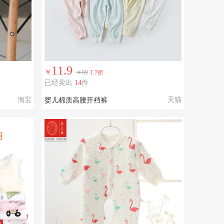
11.9
￥
￥69
1.7折
已经卖出
14
件
淘宝
天猫
婴儿棉质高腰开裆裤