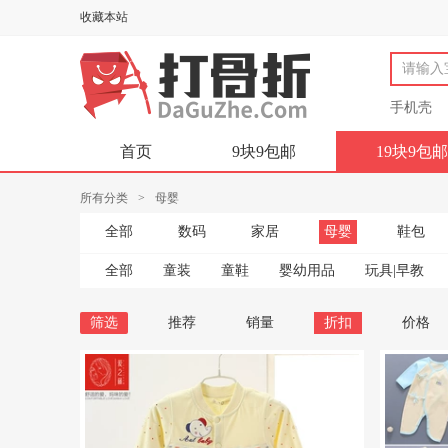
收藏本站
手机壳
首页
9块9包邮
19块9包邮
所有分类
>
母婴
全部
数码
家居
母婴
鞋包
全部
童装
童鞋
婴幼用品
玩具|早教
筛选
推荐
销量
折扣
价格