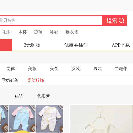
毛巾
水杯
凉鞋
泳衣
连衣裙
3元购物
优惠券插件
APP下载
文体
美妆
美食
女装
男装
中老年
孕妈必备
婴幼服饰
新品
优惠券