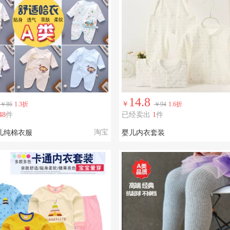
14.8
￥
￥86
1.3折
￥94
1.6折
48
件
已经卖出
1
件
淘宝
儿纯棉衣服
婴儿内衣套装