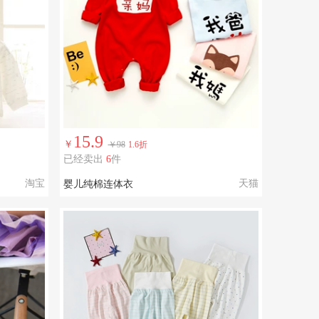
15.9
￥
￥98
1.6折
已经卖出
6
件
淘宝
天猫
婴儿纯棉连体衣