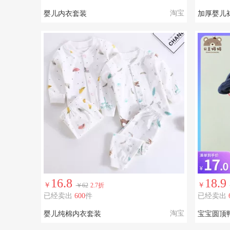
淘宝
婴儿内衣套装
加厚婴儿袜
16.8
18.9
￥
￥
￥62
2.7折
已经卖出
600
件
已经卖出
淘宝
婴儿纯棉内衣套装
宝宝圆顶