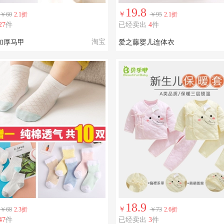
19.8
￥
￥60
2.1折
￥95
2.1折
27
件
已经卖出
4
件
淘宝
加厚马甲
爱之藤婴儿连体衣
18.9
￥
￥68
2.3折
￥73
2.6折
47
件
已经卖出
3
件