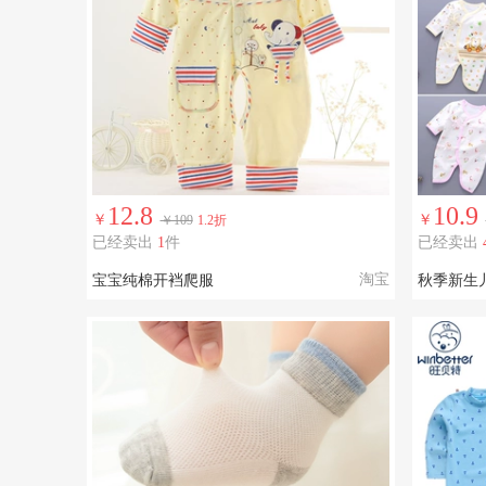
12.8
10.9
￥
￥
￥109
1.2折
已经卖出
1
件
已经卖出
淘宝
宝宝纯棉开裆爬服
秋季新生