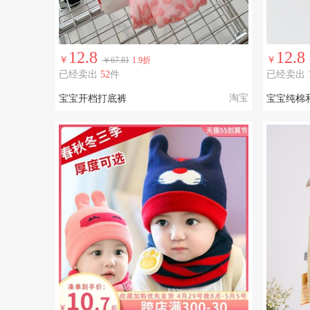
12.8
12.8
￥
￥
￥67.81
1.9折
已经卖出
52
件
已经卖出
淘宝
宝宝开档打底裤
宝宝纯棉