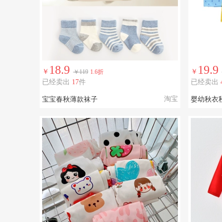
18.9
19.9
￥
￥
￥119
1.6折
已经卖出
17
件
已经卖出
淘宝
宝宝春秋薄款袜子
婴幼秋衣