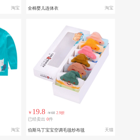
淘宝
淘宝
全棉婴儿连体衣
19.8
￥
￥68
2.9折
已经卖出
0
件
淘宝
天猫
伯斯马丁宝宝空调毛毯纱布毯