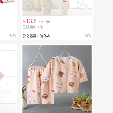
13.8
￥
￥68
2折
已经卖出
4
件
天猫
淘宝
爱之藤婴儿连体衣