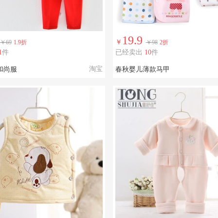
19.9
￥
￥69
1.9折
￥98
2折
1
件
已经卖出
10
件
淘宝
和尚服
春秋婴儿薄款马甲