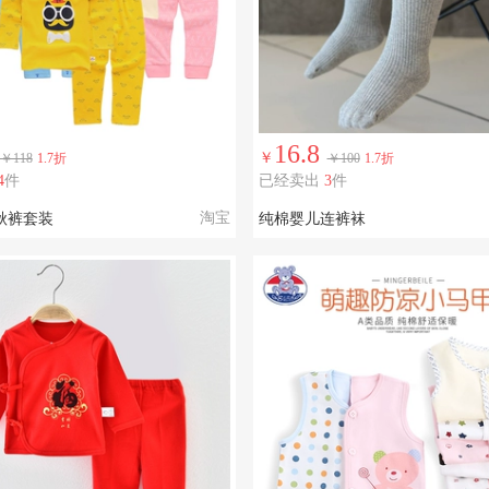
16.8
￥
￥118
1.7折
￥100
1.7折
4
件
已经卖出
3
件
淘宝
秋裤套装
纯棉婴儿连裤袜