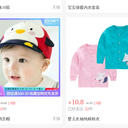
天猫
10双
宝宝保暖内衣套装
10.8
￥
￥68
2.8折
￥39
2.8折
63
件
已经卖出
22
件
天猫
鸭舌帽
婴儿长袖纯棉秋衣