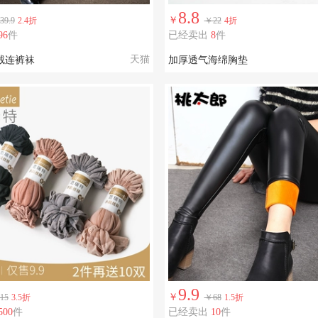
8.8
￥
39.9
2.4折
￥22
4折
96
件
已经卖出
8
件
天猫
绒连裤袜
加厚透气海绵胸垫
9.9
￥
15
3.5折
￥68
1.5折
500
件
已经卖出
10
件