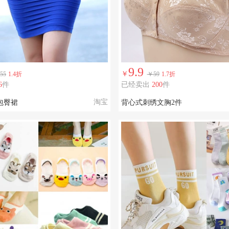
9.9
￥
55
1.4折
￥59
1.7折
6
件
已经卖出
200
件
淘宝
包臀裙
背心式刺绣文胸2件