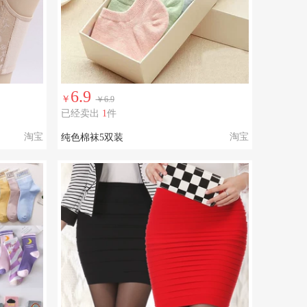
6.9
￥
￥6.9
已经卖出
1
件
淘宝
淘宝
纯色棉袜5双装