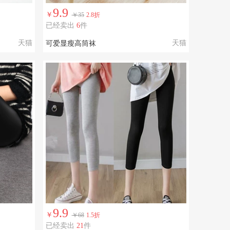
9.9
￥
￥35
2.8折
已经卖出
6
件
天猫
天猫
可爱显瘦高筒袜
9.9
￥
￥68
1.5折
已经卖出
21
件