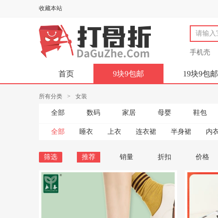
收藏本站
手机壳
首页
9块9包邮
19块9包邮
所有分类
>
女装
全部
数码
家居
母婴
鞋包
全部
睡衣
上衣
连衣裙
半身裙
内衣
筛选
推荐
销量
折扣
价格