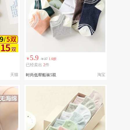
5.9
￥
￥37
1.6折
已经卖出
2
件
天猫
淘宝
时尚低帮船袜5双