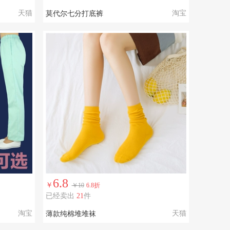
天猫
淘宝
莫代尔七分打底裤
6.8
￥
￥10
6.8折
已经卖出
21
件
淘宝
天猫
薄款纯棉堆堆袜