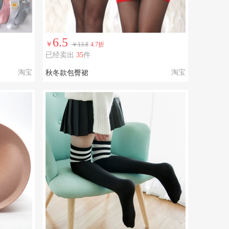
6.5
￥
￥13.8
4.7折
已经卖出
35
件
淘宝
淘宝
秋冬款包臀裙