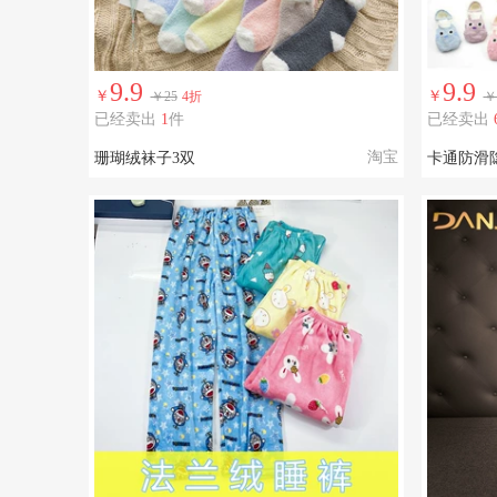
9.9
9.9
￥
￥
￥25
4折
￥
已经卖出
1
件
已经卖出
淘宝
珊瑚绒袜子3双
卡通防滑