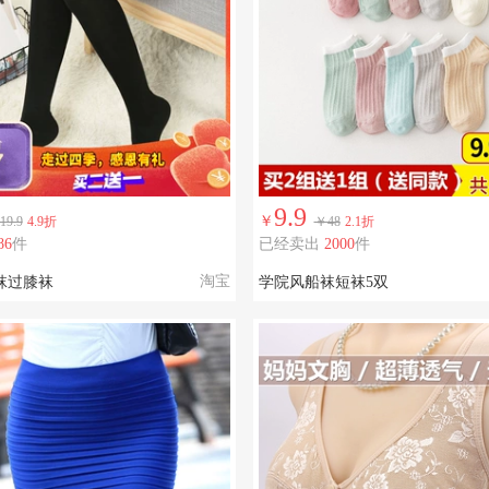
9.9
￥
19.9
4.9折
￥48
2.1折
86
件
已经卖出
2000
件
淘宝
袜过膝袜
学院风船袜短袜5双