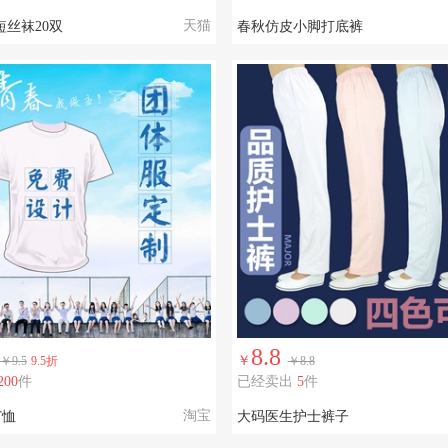
天猫
丝袜20双
春秋仿皮小脚打底裤
8.8
￥
￥9.5
9.5折
￥8.8
200
件
已经卖出
5
件
淘宝
T恤
大码医生护士裤子