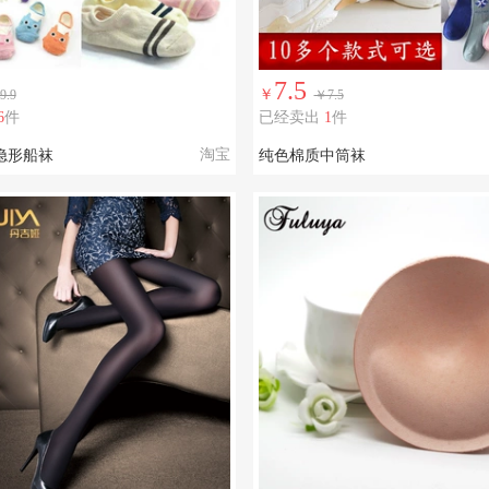
7.5
￥
9.9
￥7.5
6
件
已经卖出
1
件
淘宝
隐形船袜
纯色棉质中筒袜