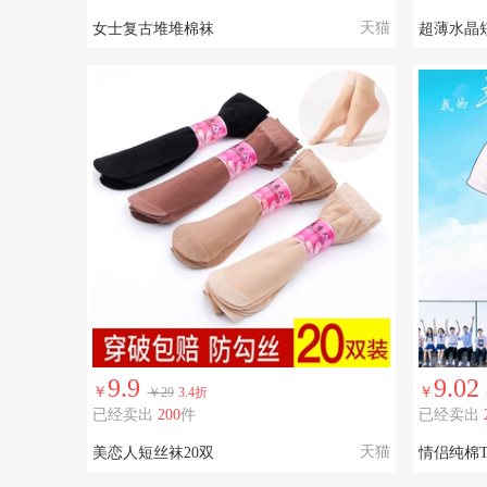
天猫
女士复古堆堆棉袜
超薄水晶短
9.9
9.02
￥
￥
￥29
3.4折
已经卖出
200
件
已经卖出
天猫
美恋人短丝袜20双
情侣纯棉