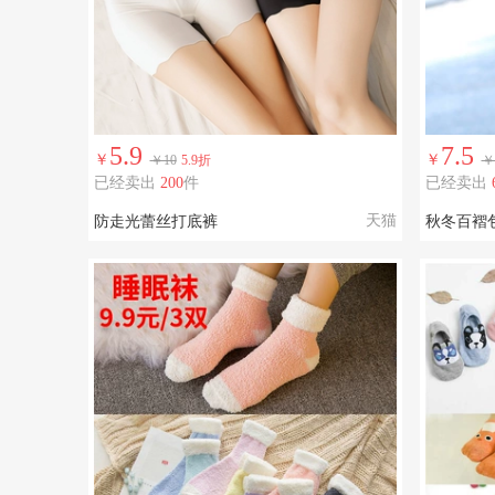
5.9
7.5
￥
￥
￥10
5.9折
￥
已经卖出
200
件
已经卖出
天猫
防走光蕾丝打底裤
秋冬百褶