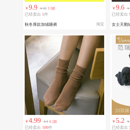
9.9
9.6
￥
￥
￥30
3.3折
￥
已经卖出
1
件
已经卖出
淘宝
秋冬厚款加绒睡裤
女士天鹅
4.99
5.2
￥
￥
￥8
6.2折
￥
已经卖出
100
件
已经卖出