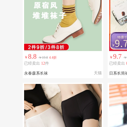
8.8
9.7
￥
￥
￥19.8
4.4折
￥
已经卖出
12
件
已经卖出
天猫
永春森系长袜
日系长筒