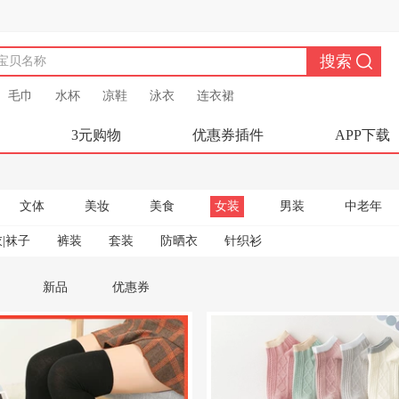
毛巾
水杯
凉鞋
泳衣
连衣裙
3元购物
优惠券插件
APP下载
文体
美妆
美食
女装
男装
中老年
|袜子
裤装
套装
防晒衣
针织衫
新品
优惠券