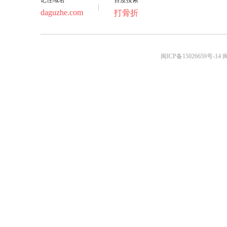
记住域名
百度搜索
daguzhe.com
打骨折
闽ICP备15026659号-14
闽