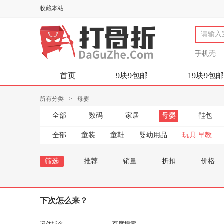
收藏本站
手机壳
首页
9块9包邮
19块9包邮
所有分类
>
母婴
全部
数码
家居
母婴
鞋包
全部
童装
童鞋
婴幼用品
玩具|早教
筛选
推荐
销量
折扣
价格
下次怎么来？