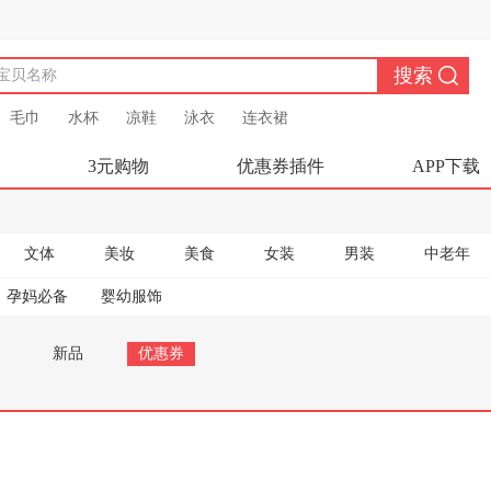
毛巾
水杯
凉鞋
泳衣
连衣裙
3元购物
优惠券插件
APP下载
文体
美妆
美食
女装
男装
中老年
孕妈必备
婴幼服饰
新品
优惠券