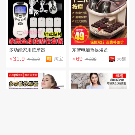
多功能家用按摩器
东智电加热足浴盆
31.9
69
淘宝
天猫
￥31.9
￥329
￥
￥
充电揉捏按摩披肩
可拆洗电热护膝