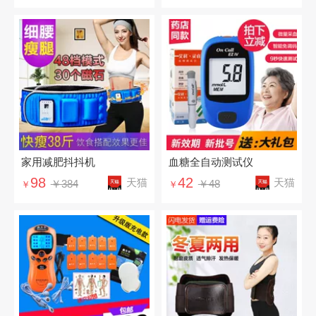
家用减肥抖抖机
血糖全自动测试仪
98
42
天猫
天猫
￥384
￥48
￥
￥