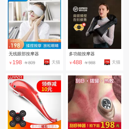
无线眼部按摩器
多功能按摩器
198
488
天猫
天猫
￥809
￥988
￥
￥