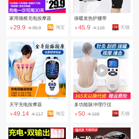
家用颈椎充电按摩器
保暖发热护腰带
29.9
45.9
淘宝
天猫
￥98.9
￥118
￥
￥
天宇充电按摩器
多功能脉冲理疗仪
49.14
50
淘宝
天猫
￥117
￥169
￥
￥