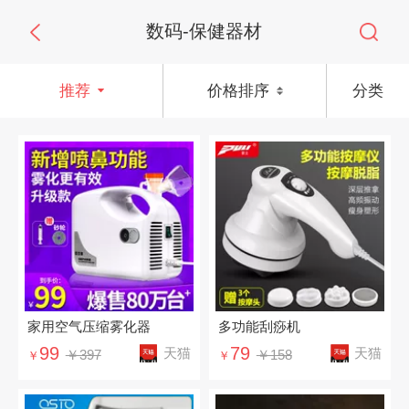
数码-保健器材
推荐
价格排序
分类
家用空气压缩雾化器
多功能刮痧机
99
79
天猫
天猫
￥397
￥158
￥
￥