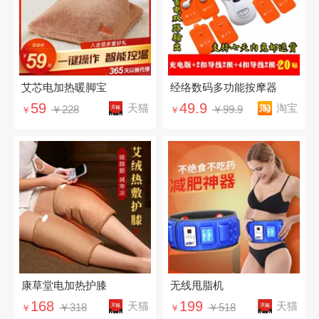
艾芯电加热暖脚宝
经络数码多功能按摩器
59
49.9
天猫
淘宝
￥228
￥99.9
￥
￥
康草堂电加热护膝
无线甩脂机
168
199
天猫
天猫
￥318
￥518
￥
￥