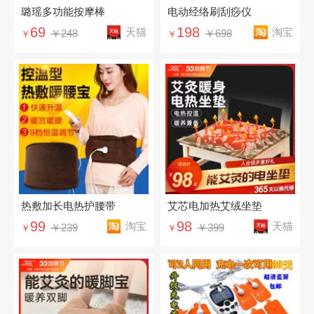
璐瑶多功能按摩棒
电动经络刷刮痧仪
69
198
天猫
淘宝
￥248
￥698
￥
￥
热敷加长电热护腰带
艾芯电加热艾绒坐垫
99
98
淘宝
天猫
￥239
￥399
￥
￥